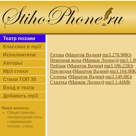
Театр поэзии
Классика в mp3
Исполнители
Гитара
(
Маратов Вадим
)
mp3.278.98Kb
Неверная жена
(
Марков Леонид
)
mp3.1.
Авторы
Пейзаж
(
Маратов Вадим
)
mp3.186.22Kb
Mp3 стихи
Прелюдия
(
Маратов Вадим
)
mp3.164.08
Селенье
(
Маратов Вадим
)
mp3.149.8Kb
Стихи ТОП 30
Схватка
(
Марков Леонид
)
mp3.1.44Mb
Вход в театр
Добавить mp3
Наши анонсы:
Общественная
литературная сеть:
современная
поэзия, стихи,