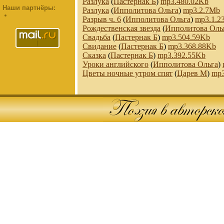
Разлука
(
Пастернак Б
)
mp3.480.02Kb
Наши партнёры:
Разлука
(
Ипполитова Ольга
)
mp3.2.7Mb
Разрыв ч. 6
(
Ипполитова Ольга
)
mp3.1.2
Рождественская звезда
(
Ипполитова Оль
Свадьба
(
Пастернак Б
)
mp3.504.59Kb
Свидание
(
Пастернак Б
)
mp3.368.88Kb
Сказка
(
Пастернак Б
)
mp3.392.55Kb
Уроки английского
(
Ипполитова Ольга
)
Цветы ночные утром спят
(
Царев М
)
mp3