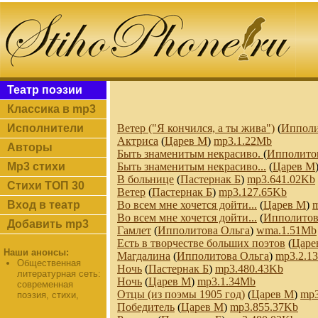
Театр поэзии
Классика в mp3
Исполнители
Bетер ("Я кончился, а ты жива")
(
Ипполи
Актриса
(
Царев М
)
mp3.1.22Mb
Авторы
Быть знаменитым некрасиво.
(
Ипполито
Mp3 стихи
Быть знаменитым некрасиво...
(
Царев М
В больнице
(
Пастернак Б
)
mp3.641.02Kb
Стихи ТОП 30
Ветер
(
Пастернак Б
)
mp3.127.65Kb
Вход в театр
Во всем мне хочется дойти...
(
Царев М
)
Во всем мне хочется дойти...
(
Ипполитов
Добавить mp3
Гамлет
(
Ипполитова Ольга
)
wma.1.51Mb
Есть в творчестве больших поэтов
(
Царе
Наши анонсы:
Магдалина
(
Ипполитова Ольга
)
mp3.2.1
Общественная
Ночь
(
Пастернак Б
)
mp3.480.43Kb
литературная сеть:
Ночь
(
Царев М
)
mp3.1.34Mb
современная
Отцы (из поэмы 1905 год)
(
Царев М
)
mp3
поэзия, стихи,
Победитель
(
Царев М
)
mp3.855.37Kb