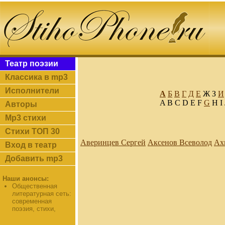
Театр поэзии
Классика в mp3
Исполнители
А
Б
В
Г
Д
Е
Ж З
И
A B C D E F
G
H I
Авторы
Mp3 стихи
Стихи ТОП 30
Аверинцев Сергей
Аксенов Всеволод
Ах
Вход в театр
Добавить mp3
Наши анонсы:
Общественная
литературная сеть:
современная
поэзия, стихи,